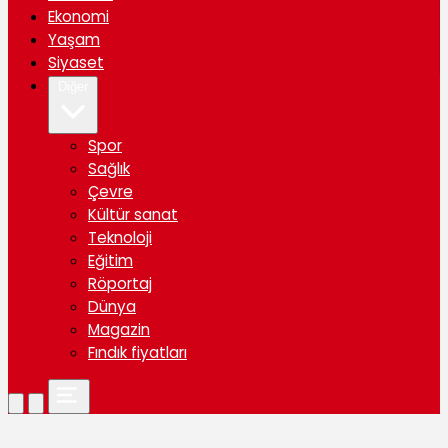
Ekonomi
Yaşam
Siyaset
Diğer
Spor
Sağlık
Çevre
Kültür sanat
Teknoloji
Eğitim
Röportaj
Dünya
Magazin
Fındık fiyatları