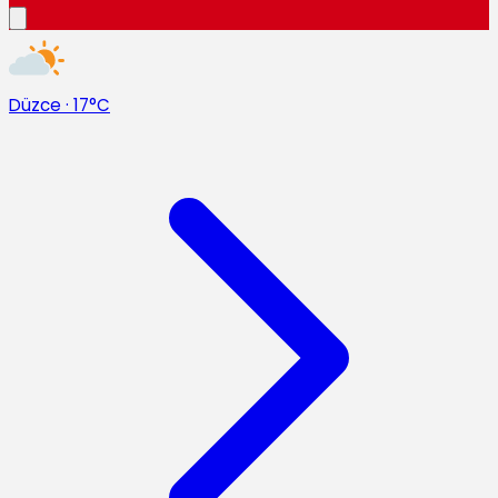
Düzce
·
17°C