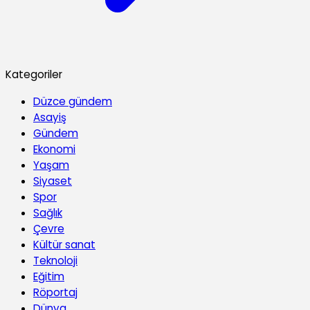
Kategoriler
Düzce gündem
Asayiş
Gündem
Ekonomi
Yaşam
Siyaset
Spor
Sağlık
Çevre
Kültür sanat
Teknoloji
Eğitim
Röportaj
Dünya