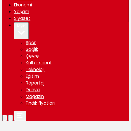
Ekonomi
Yaşam
Siyaset
Diğer
Spor
Sağlık
Çevre
Kültür sanat
Teknoloji
Eğitim
Röportaj
Dünya
Magazin
Fındık fiyatları