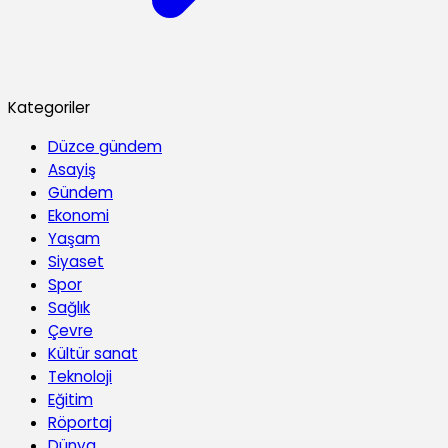
Kategoriler
Düzce gündem
Asayiş
Gündem
Ekonomi
Yaşam
Siyaset
Spor
Sağlık
Çevre
Kültür sanat
Teknoloji
Eğitim
Röportaj
Dünya