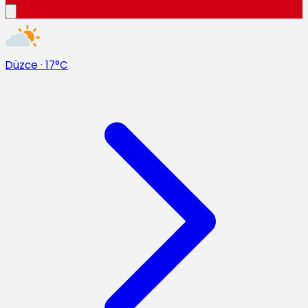
Düzce
·
17°C