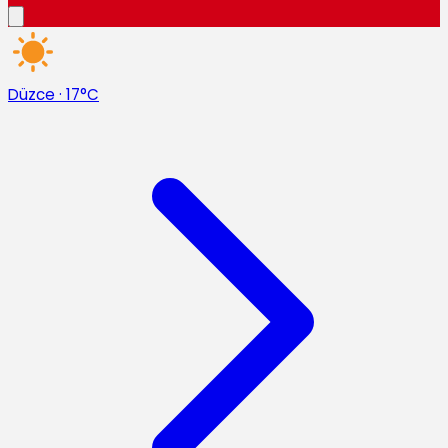
Düzce
·
17°C