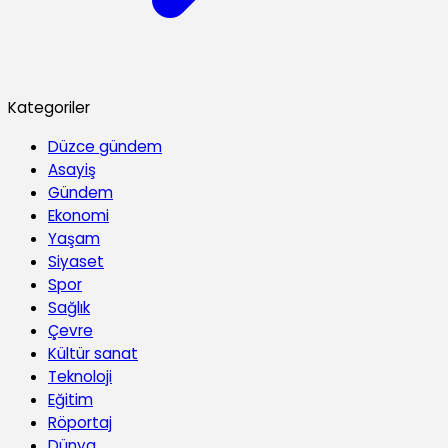
Kategoriler
Düzce gündem
Asayiş
Gündem
Ekonomi
Yaşam
Siyaset
Spor
Sağlık
Çevre
Kültür sanat
Teknoloji
Eğitim
Röportaj
Dünya