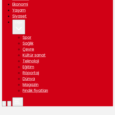
Ekonomi
Yaşam
Siyaset
Diğer
Spor
Sağlık
Çevre
Kültür sanat
Teknoloji
Eğitim
Röportaj
Dünya
Magazin
Fındık fiyatları