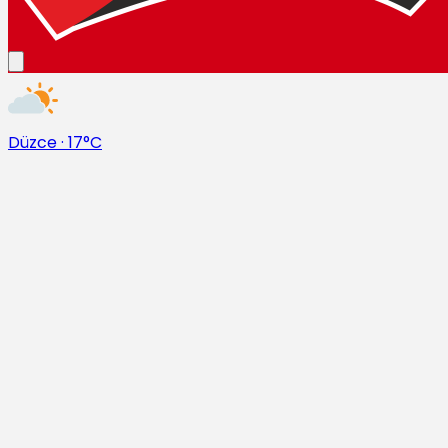
Düzce
·
17°C