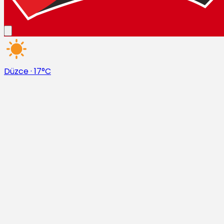
Düzce
·
17°C