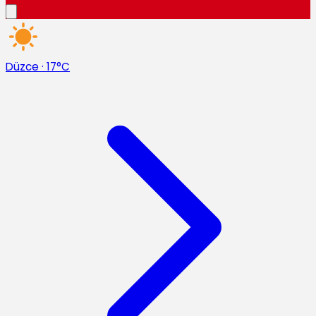
Düzce
·
17°C