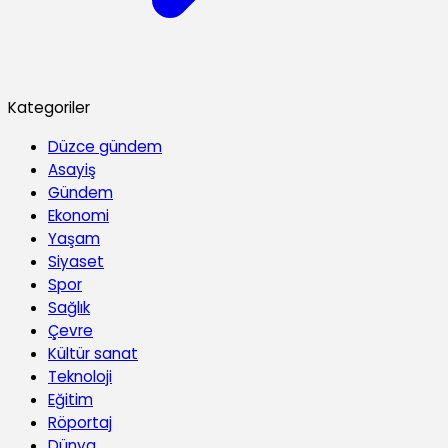
Kategoriler
Düzce gündem
Asayiş
Gündem
Ekonomi
Yaşam
Siyaset
Spor
Sağlık
Çevre
Kültür sanat
Teknoloji
Eğitim
Röportaj
Dünya