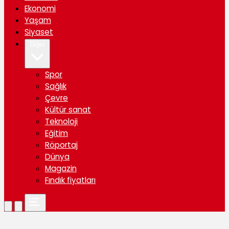
Ekonomi
Yaşam
Siyaset
Diğer
Spor
Sağlık
Çevre
Kültür sanat
Teknoloji
Eğitim
Röportaj
Dünya
Magazin
Fındık fiyatları