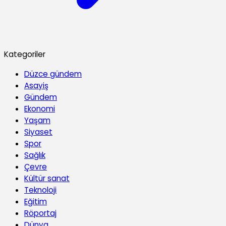
Kategoriler
Düzce gündem
Asayiş
Gündem
Ekonomi
Yaşam
Siyaset
Spor
Sağlık
Çevre
Kültür sanat
Teknoloji
Eğitim
Röportaj
Dünya