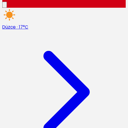
Düzce
·
17°C