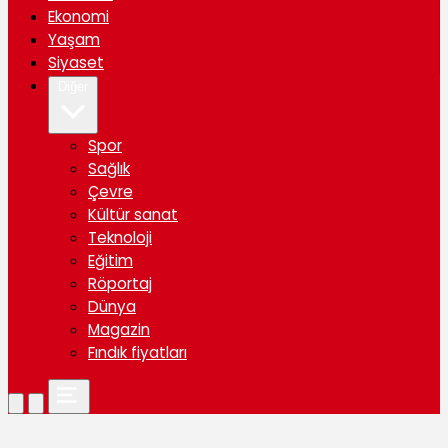
Ekonomi
Yaşam
Siyaset
Diğer
Spor
Sağlık
Çevre
Kültür sanat
Teknoloji
Eğitim
Röportaj
Dünya
Magazin
Fındık fiyatları