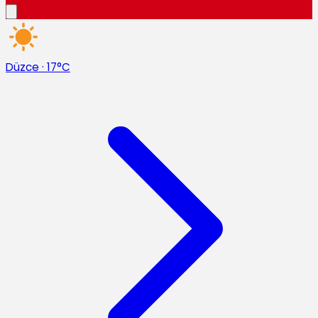
Düzce
·
17°C