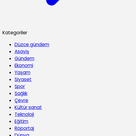
Kategoriler
Düzce gündem
Asayiş
Gündem
Ekonomi
Yaşam
Siyaset
Spor
Sağlık
Çevre
Kültür sanat
Teknoloji
Eğitim
Röportaj
Dünya