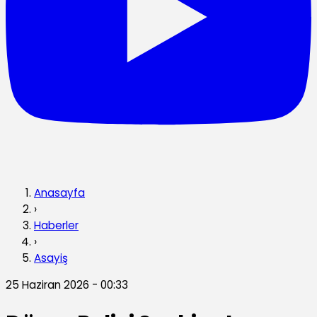
Anasayfa
›
Haberler
›
Asayiş
25 Haziran 2026 - 00:33