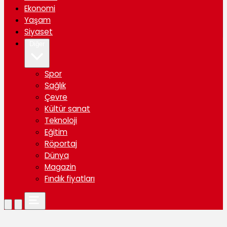
Ekonomi
Yaşam
Siyaset
Diğer
Spor
Sağlık
Çevre
Kültür sanat
Teknoloji
Eğitim
Röportaj
Dünya
Magazin
Fındık fiyatları