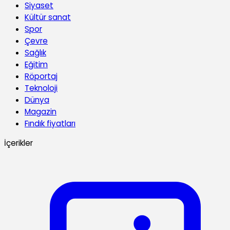
Siyaset
Kültür sanat
Spor
Çevre
Sağlık
Eğitim
Röportaj
Teknoloji
Dünya
Magazin
Fındık fiyatları
İçerikler