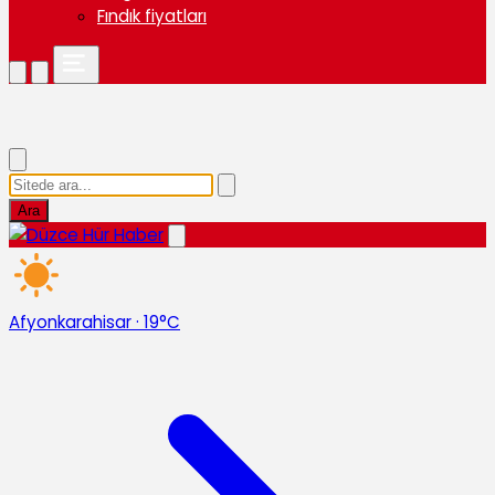
Fındık fiyatları
Ara
Afyonkarahisar
·
19°C