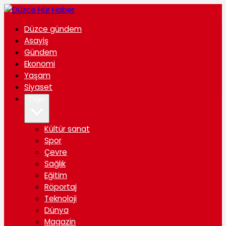
Düzce gündem
Asayiş
Gündem
Ekonomi
Yaşam
Siyaset
Diğer
Kültür sanat
Spor
Çevre
Sağlık
Eğitim
Röportaj
Teknoloji
Dünya
Magazin