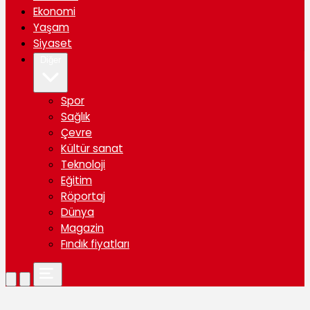
Ekonomi
Yaşam
Siyaset
Diğer
Spor
Sağlık
Çevre
Kültür sanat
Teknoloji
Eğitim
Röportaj
Dünya
Magazin
Fındık fiyatları