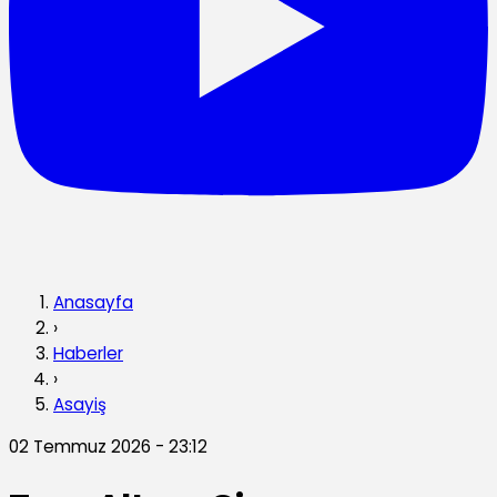
Anasayfa
›
Haberler
›
Asayiş
02 Temmuz 2026 - 23:12