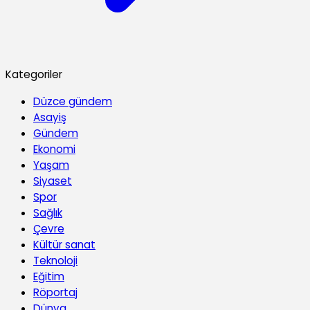
Kategoriler
Düzce gündem
Asayiş
Gündem
Ekonomi
Yaşam
Siyaset
Spor
Sağlık
Çevre
Kültür sanat
Teknoloji
Eğitim
Röportaj
Dünya