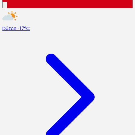
Düzce
·
17°C