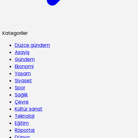
Kategoriler
Düzce gündem
Asayiş
Gündem
Ekonomi
Yaşam
Siyaset
Spor
Sağlık
Çevre
Kültür sanat
Teknoloji
Eğitim
Röportaj
Dünya