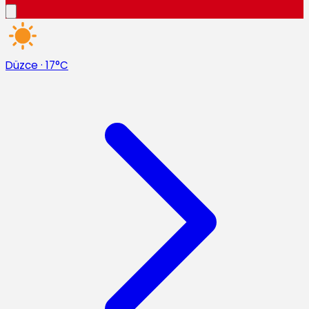
Düzce
·
17°C