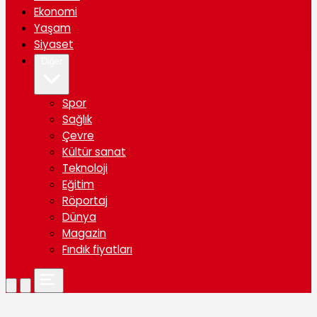
Ekonomi
Yaşam
Siyaset
Diğer
Spor
Sağlık
Çevre
Kültür sanat
Teknoloji
Eğitim
Röportaj
Dünya
Magazin
Fındık fiyatları