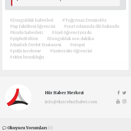
#Zonguldak haberleri
#Tuğçenaz Demirelöz
#tıp fakültesi öğrencisi
#yurt odasında ölü bulundu
#Kozlu haberleri
#özel öğrenci yurdu
#şüpheli ölüm
#Zonguldak son dakika
#Atatürk Devlet Hastanesi
#otopsi
#polis inceleme
#üniversite öğrencisi
#ritim bozukluğu
Hür Haber Merkezi
info@duzcehurhaber.com
Okuyucu Yorumları
(0)