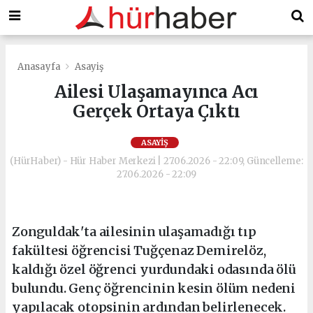
Anasayfa
Asayiş
Ailesi Ulaşamayınca Acı
Gerçek Ortaya Çıktı
ASAYIŞ
(HürHaber) - Hür Haber Merkezi | 27.06.2026 - 22:09, Güncelleme:
27.06.2026 - 22:09
Zonguldak'ta ailesinin ulaşamadığı tıp
fakültesi öğrencisi Tuğçenaz Demirelöz,
kaldığı özel öğrenci yurdundaki odasında ölü
bulundu. Genç öğrencinin kesin ölüm nedeni
yapılacak otopsinin ardından belirlenecek.