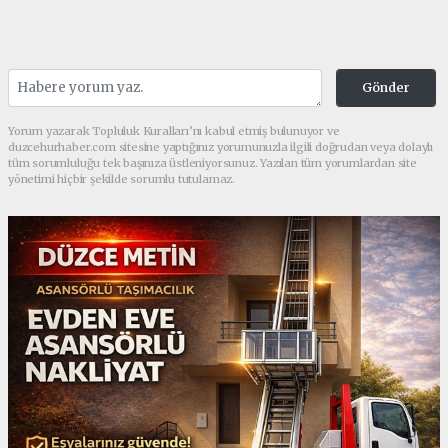
Gönder
Yorum yazarak Topluluk Kuralları’nı kabul etmiş bulunuyor ve
duzcehurhaber.com sitesine yaptığınız yorumunuzla ilgili doğrudan veya dolaylı
tüm sorumluluğu tek başınıza üstleniyorsunuz. Yazılan tüm yorumlardan site
yönetimi hiçbir şekilde sorumlu tutulamaz.