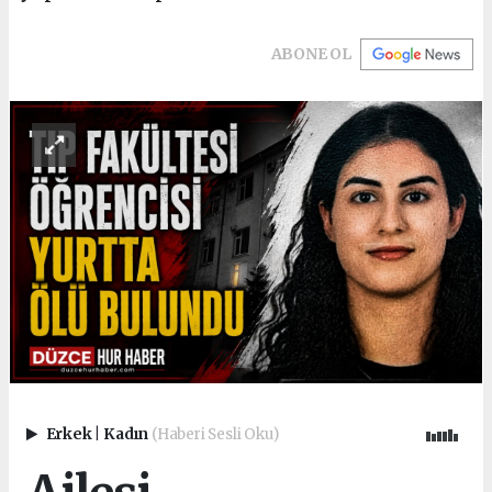
ABONE OL
Erkek
|
Kadın
(Haberi Sesli Oku)