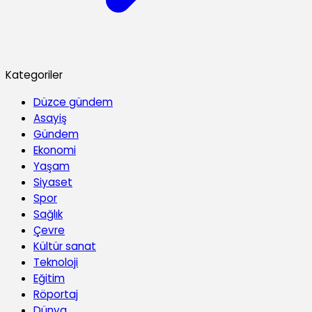
Kategoriler
Düzce gündem
Asayiş
Gündem
Ekonomi
Yaşam
Siyaset
Spor
Sağlık
Çevre
Kültür sanat
Teknoloji
Eğitim
Röportaj
Dünya