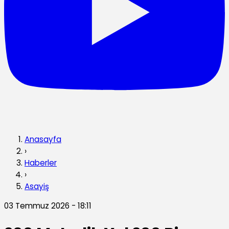
Anasayfa
›
Haberler
›
Asayiş
03 Temmuz 2026 - 18:11