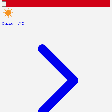
Düzce
·
17°C