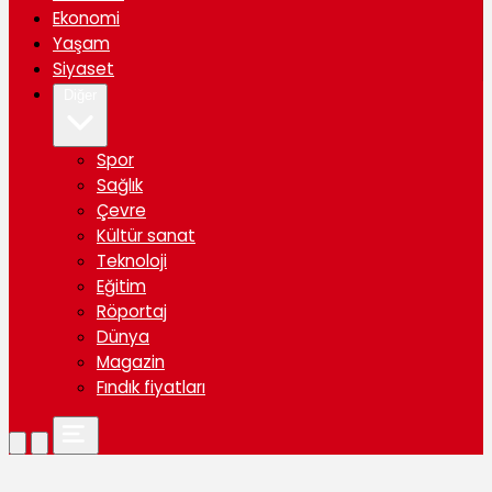
Ekonomi
Yaşam
Siyaset
Diğer
Spor
Sağlık
Çevre
Kültür sanat
Teknoloji
Eğitim
Röportaj
Dünya
Magazin
Fındık fiyatları