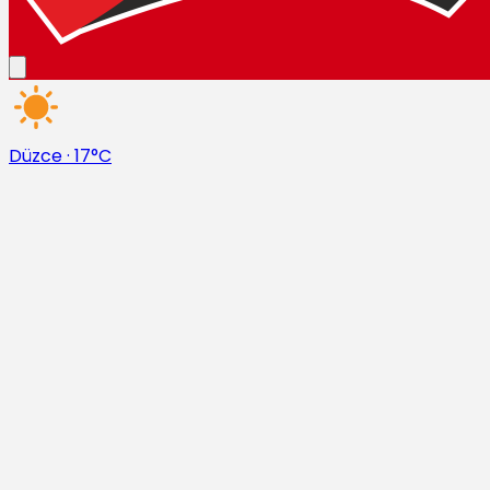
Düzce
·
17°C