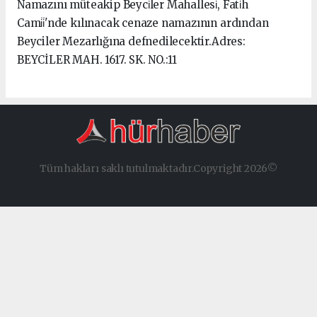
Namazını müteakip Beyci̇ler Mahallesi̇, Fati̇h
Cami̇i̇'nde kılınacak cenaze namazının ardından
Beyciler Mezarlığına defnedilecektir.Adres:
BEYCİLER MAH. 1617. SK. NO.:11
Tüm hakları saklı tutulmaktadır.Copyright 2026©