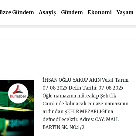
üzce Gündem
Asayiş
Gündem
Ekonomi
Yaşam
ültür Sanat
Spor
İHSAN OĞLU YAKUP AKIN Vefat Tarihi:
07-08-2025 Defin Tarihi: 07-08-2025
Öğle namazına müteakip Şehi̇tli̇k
Cami̇i̇’nde kılınacak cenaze namazının
ardından ŞEHİR MEZARLIĞI'na
defnedilecektir. Adres: ÇAY. MAH.
BARTIN SK. NO.:1/2