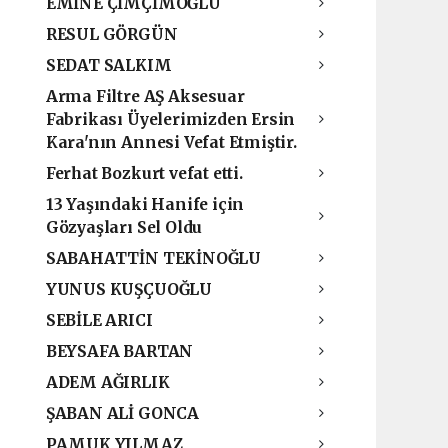
EMİNE ÇİMÇİMOĞLU
RESUL GÖRGÜN
SEDAT SALKIM
Arma Filtre AŞ Aksesuar
Fabrikası Üyelerimizden Ersin
Kara'nın Annesi Vefat Etmiştir.
Ferhat Bozkurt vefat etti.
13 Yaşındaki Hanife için
Gözyaşları Sel Oldu
SABAHATTİN TEKİNOĞLU
YUNUS KUŞÇUOĞLU
SEBİLE ARICI
BEYSAFA BARTAN
ADEM AĞIRLIK
ŞABAN ALİ GONCA
PAMUK YILMAZ