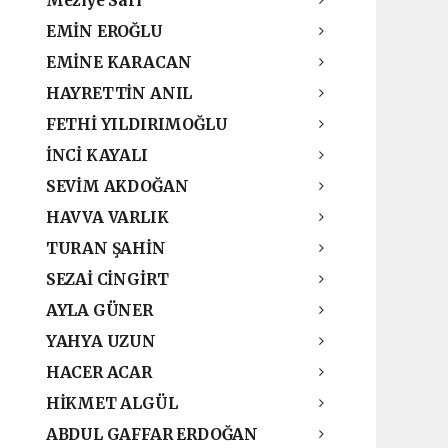
Meziye Sarı
EMİN EROĞLU
EMİNE KARACAN
HAYRETTİN ANIL
FETHİ YILDIRIMOĞLU
İNCİ KAYALI
SEVİM AKDOĞAN
HAVVA VARLIK
TURAN ŞAHİN
SEZAİ CİNGİRT
AYLA GÜNER
YAHYA UZUN
HACER ACAR
HİKMET ALGÜL
ABDUL GAFFAR ERDOĞAN