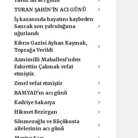
Yavuz’un acı günü
TURAN ŞAHİN’İN ACI GÜNÜ
İş kazasında hayatını kaybeden
Sancak son yolculuğuna
uğurlandı
Kıbrıs Gazisi Ayhan Kaymak,
Toprağa Verildi
Azmimilli Mahallesi’nden
Fahrettin Çakmak vefat
etmiştir.
Zenel vefat etmiştir
BAMYAD’ın acı günü
Kadriye Sakarya
Hikmet Bezirgan
Sönmezoğlu ve Küçükusta
ailelerinin acı günü