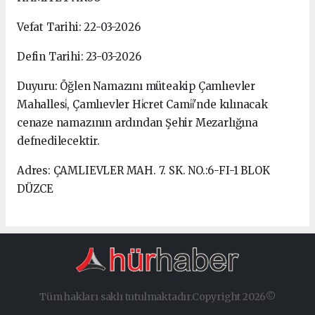
Vefat Tarihi: 22-03-2026
Defin Tarihi: 23-03-2026
Duyuru: Öğlen Namazını müteakip Çamlıevler
Mahallesi̇, Çamlıevler Hi̇cret Cami̇i̇'nde kılınacak
cenaze namazının ardından Şehir Mezarlığına
defnedilecektir.
Adres: ÇAMLIEVLER MAH. 7. SK. NO.:6-FI-1 BLOK
DÜZCE
Tüm hakları saklı tutulmaktadır.Copyright 2026©