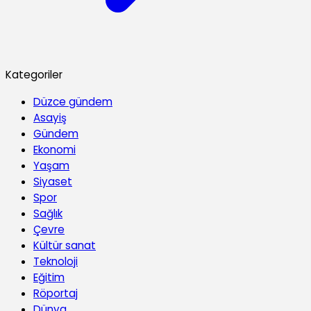
Kategoriler
Düzce gündem
Asayiş
Gündem
Ekonomi
Yaşam
Siyaset
Spor
Sağlık
Çevre
Kültür sanat
Teknoloji
Eğitim
Röportaj
Dünya