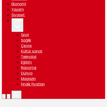
Ekonomi
Yaşam
Siyaset
Diğer
Spor
Sağlık
Çevre
Kültür sanat
Teknoloji
Eğitim
Röportaj
Dünya
Magazin
Fındık fiyatları