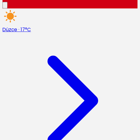
Düzce
·
17°C