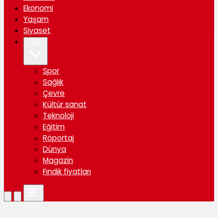
Ekonomi
Yaşam
Siyaset
Diğer
Spor
Sağlık
Çevre
Kültür sanat
Teknoloji
Eğitim
Röportaj
Dünya
Magazin
Fındık fiyatları