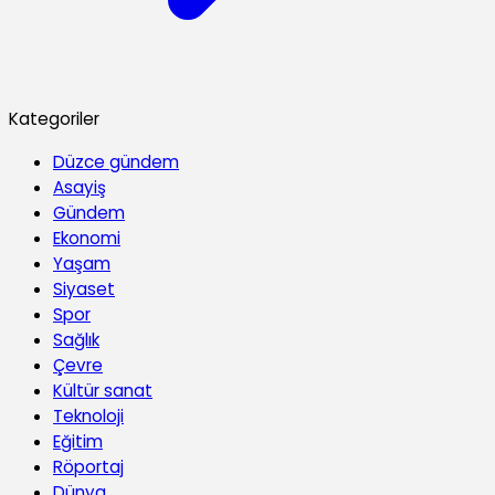
Kategoriler
Düzce gündem
Asayiş
Gündem
Ekonomi
Yaşam
Siyaset
Spor
Sağlık
Çevre
Kültür sanat
Teknoloji
Eğitim
Röportaj
Dünya