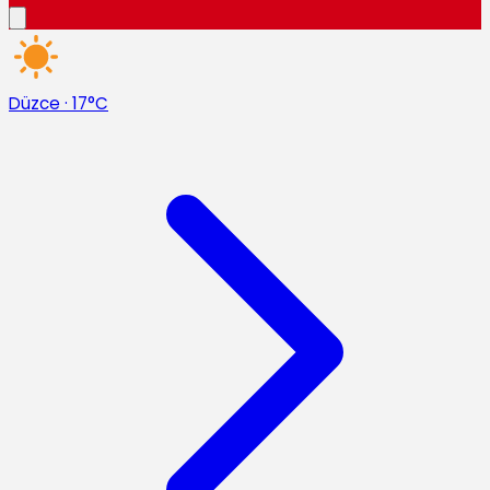
Düzce
·
17°C