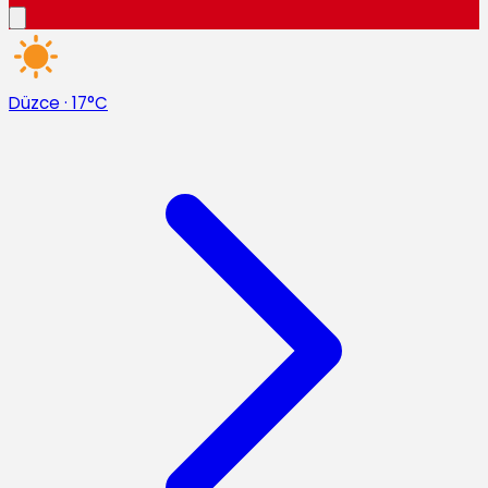
Düzce
·
17°C