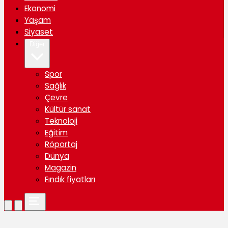
Ekonomi
Yaşam
Siyaset
Diğer
Spor
Sağlık
Çevre
Kültür sanat
Teknoloji
Eğitim
Röportaj
Dünya
Magazin
Fındık fiyatları