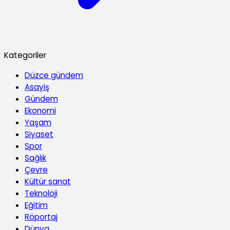
Kategoriler
Düzce gündem
Asayiş
Gündem
Ekonomi
Yaşam
Siyaset
Spor
Sağlık
Çevre
Kültür sanat
Teknoloji
Eğitim
Röportaj
Dünya