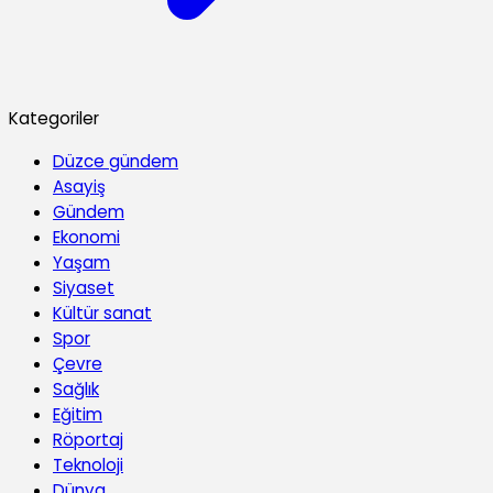
Kategoriler
Düzce gündem
Asayiş
Gündem
Ekonomi
Yaşam
Siyaset
Kültür sanat
Spor
Çevre
Sağlık
Eğitim
Röportaj
Teknoloji
Dünya