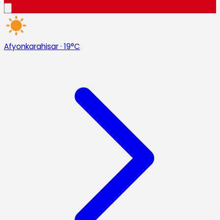
Afyonkarahisar
·
19°C