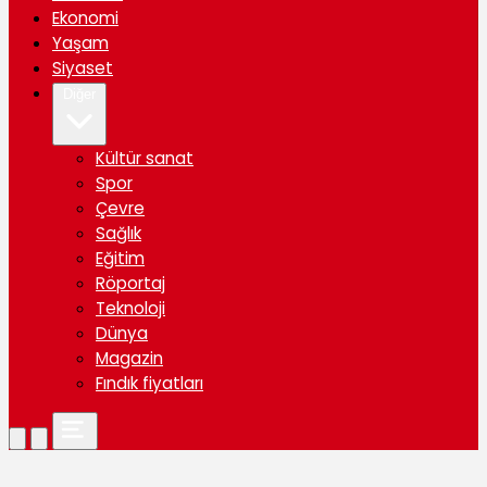
Ekonomi
Yaşam
Siyaset
Diğer
Kültür sanat
Spor
Çevre
Sağlık
Eğitim
Röportaj
Teknoloji
Dünya
Magazin
Fındık fiyatları