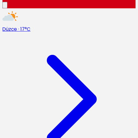
Düzce
·
17°C