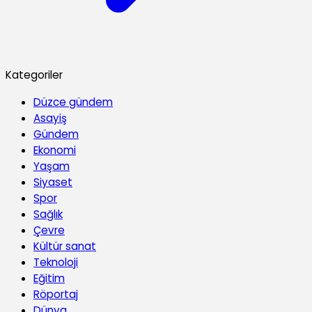
Kategoriler
Düzce gündem
Asayiş
Gündem
Ekonomi
Yaşam
Siyaset
Spor
Sağlık
Çevre
Kültür sanat
Teknoloji
Eğitim
Röportaj
Dünya