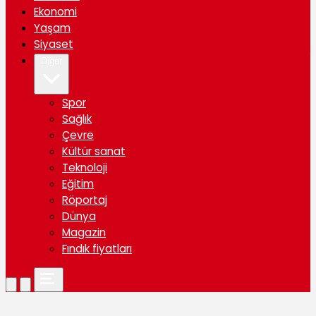
Ekonomi
Yaşam
Siyaset
Diğer
Spor
Sağlık
Çevre
Kültür sanat
Teknoloji
Eğitim
Röportaj
Dünya
Magazin
Fındık fiyatları