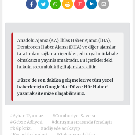
Anadolu Ajansı (AA), İhlas Haber Ajansı (İHA),
Demirören Haber Ajansı (DHA) ve diğer ajanslar
tarafından sağlanan içerikler, editoryal müdahale
olmaksızın yayınlanmaktadır. Bu içeriklerdeki
hukuki sorumluluk ilgili ajanslara aittir.
Düzce’de son dakika gelişmeleri ve tüm yerel
haberler için Google’da “Düzce Hür Haber”
yazarak sitemize ulaşabilirsiniz.
#Ayhan Uyumaz
#Cumhuriyet Savcısı
#Gebze Adliyesi
#duruşma sırasında fenalaştı
#kalp krizi
#adliyede acı kayıp
#Kocaeli haberleri
#Gebze son dakika