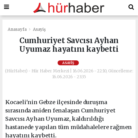
Anasayfa
Asayiş
Cumhuriyet Savcısı Ayhan
Uyumaz hayatını kaybetti
ASAYIŞ
(HürHaber) - Hür Haber Merkezi | 16.06.2026 - 22:10, Güncelleme:
16.06.2026 - 23:35
Kocaeli'nin Gebze ilçesinde duruşma
sırasında aniden fenalaşan Cumhuriyet
Savcısı Ayhan Uyumaz, kaldırıldığı
hastanede yapılan tüm müdahalelere rağmen
hayatını kaybetti.