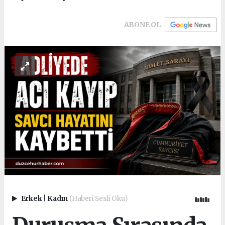
ABONE OL
Erkek
|
Kadın
(Haberi Sesli Oku)