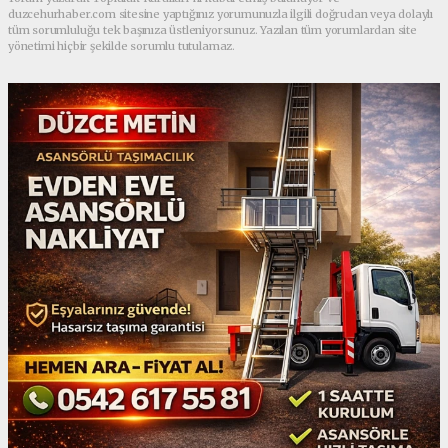
duzcehurhaber.com sitesine yaptığınız yorumunuzla ilgili doğrudan veya dolaylı
tüm sorumluluğu tek başınıza üstleniyorsunuz. Yazılan tüm yorumlardan site
yönetimi hiçbir şekilde sorumlu tutulamaz.