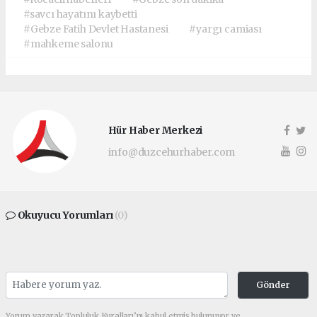
#savcı hayatını kaybetti
#Gebze Fatih Devlet Hastanesi
#yargı camiası
#mahkeme salonu
Hür Haber Merkezi
info@duzcehurhaber.com
Okuyucu Yorumları
(0)
Gönder
Yorum yazarak Topluluk Kuralları’nı kabul etmiş bulunuyor ve