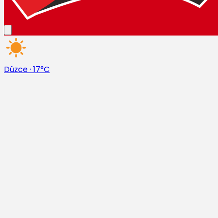
Düzce
·
17°C