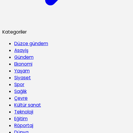
Kategoriler
Düzce gündem
Asayiş
Gündem
Ekonomi
Yaşam
Siyaset
Spor
Sağlık
Çevre
Kültür sanat
Teknoloji
Eğitim
Röportaj
Dünya