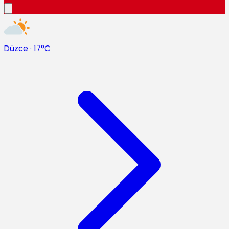
Düzce
·
17°C