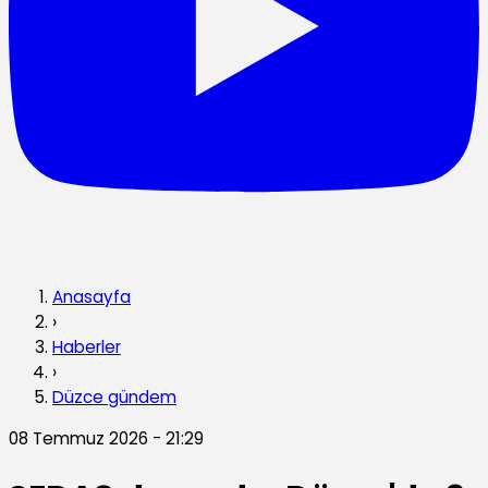
Anasayfa
›
Haberler
›
Düzce gündem
08 Temmuz 2026 - 21:29