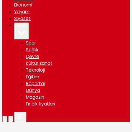
Ekonomi
Yaşam
Siyaset
Diğer
Spor
Sağlık
Çevre
Kültür sanat
Teknoloji
Eğitim
Röportaj
Dünya
Magazin
Fındık fiyatları