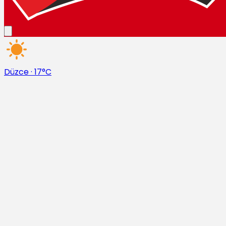
Düzce
·
17°C