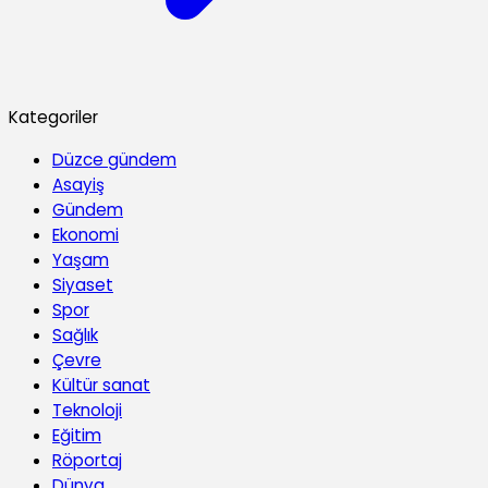
Kategoriler
Düzce gündem
Asayiş
Gündem
Ekonomi
Yaşam
Siyaset
Spor
Sağlık
Çevre
Kültür sanat
Teknoloji
Eğitim
Röportaj
Dünya