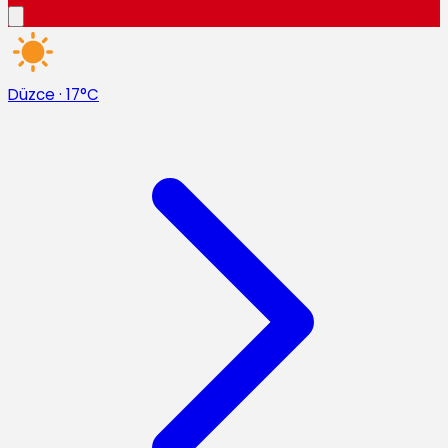
Düzce
·
17°C