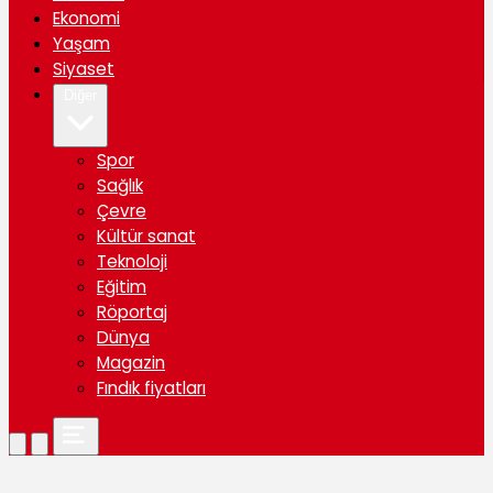
Ekonomi
Yaşam
Siyaset
Diğer
Spor
Sağlık
Çevre
Kültür sanat
Teknoloji
Eğitim
Röportaj
Dünya
Magazin
Fındık fiyatları