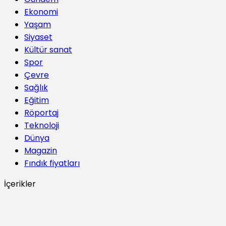
Ekonomi
Yaşam
Siyaset
Kültür sanat
Spor
Çevre
Sağlık
Eğitim
Röportaj
Teknoloji
Dünya
Magazin
Fındık fiyatları
İçerikler