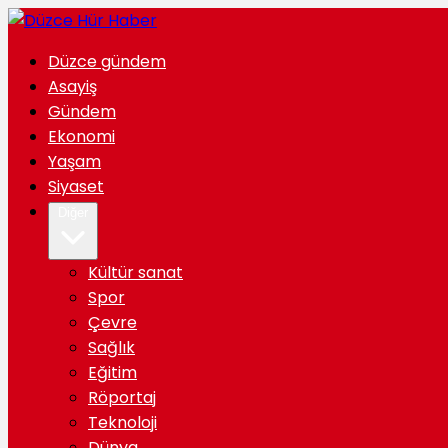
Düzce gündem
Asayiş
Gündem
Ekonomi
Yaşam
Siyaset
Diğer
Kültür sanat
Spor
Çevre
Sağlık
Eğitim
Röportaj
Teknoloji
Dünya