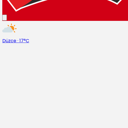
Düzce
·
17°C