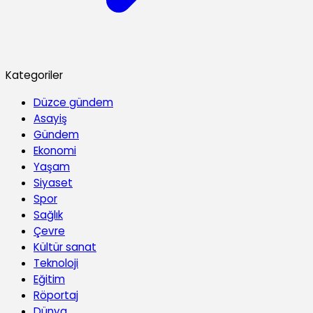
Kategoriler
Düzce gündem
Asayiş
Gündem
Ekonomi
Yaşam
Siyaset
Spor
Sağlık
Çevre
Kültür sanat
Teknoloji
Eğitim
Röportaj
Dünya