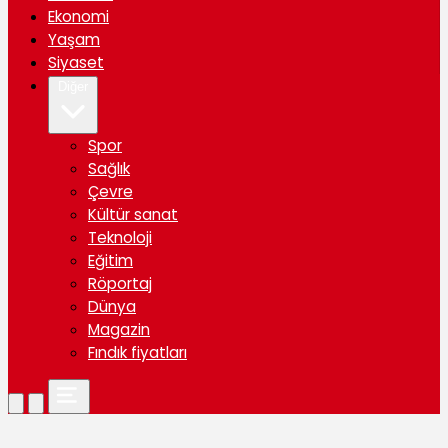
Ekonomi
Yaşam
Siyaset
Diğer
Spor
Sağlık
Çevre
Kültür sanat
Teknoloji
Eğitim
Röportaj
Dünya
Magazin
Fındık fiyatları