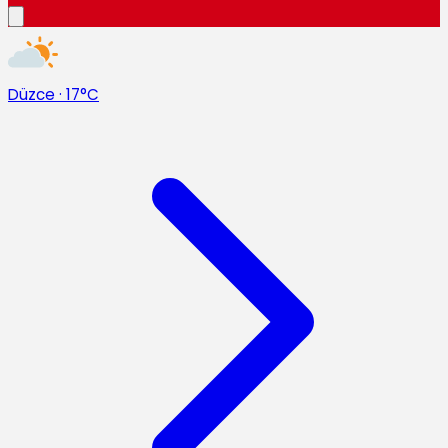
Düzce
·
17°C