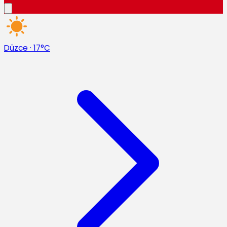
Düzce
·
17°C