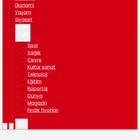
Ekonomi
Yaşam
Siyaset
Diğer
Spor
Sağlık
Çevre
Kültür sanat
Teknoloji
Eğitim
Röportaj
Dünya
Magazin
Fındık fiyatları