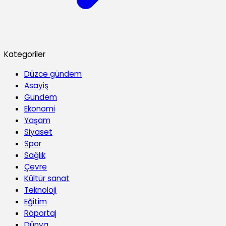
Kategoriler
Düzce gündem
Asayiş
Gündem
Ekonomi
Yaşam
Siyaset
Spor
Sağlık
Çevre
Kültür sanat
Teknoloji
Eğitim
Röportaj
Dünya