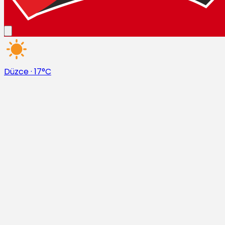
Düzce
·
17°C