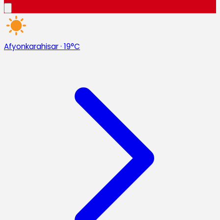
Afyonkarahisar
·
19°C