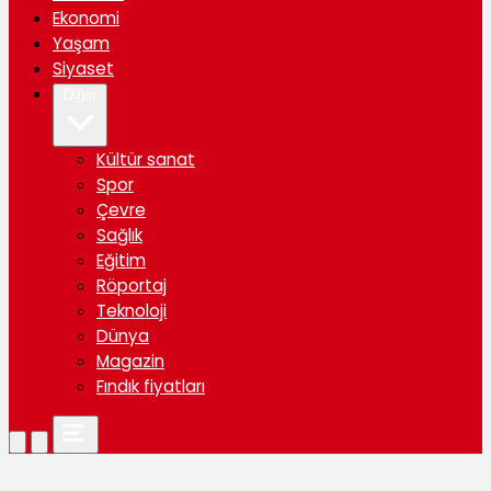
Ekonomi
Yaşam
Siyaset
Diğer
Kültür sanat
Spor
Çevre
Sağlık
Eğitim
Röportaj
Teknoloji
Dünya
Magazin
Fındık fiyatları