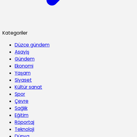
Kategoriler
Düzce gündem
Asayiş
Gündem
Ekonomi
Yaşam
Siyaset
Kültür sanat
Spor
Çevre
Sağlık
Eğitim
Röportaj
Teknoloji
Dünya