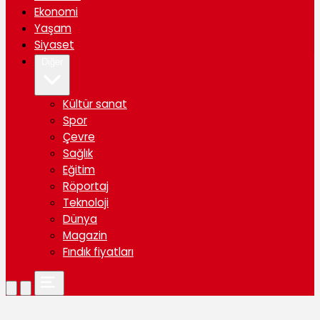
Ekonomi
Yaşam
Siyaset
Diğer
Kültür sanat
Spor
Çevre
Sağlık
Eğitim
Röportaj
Teknoloji
Dünya
Magazin
Fındık fiyatları