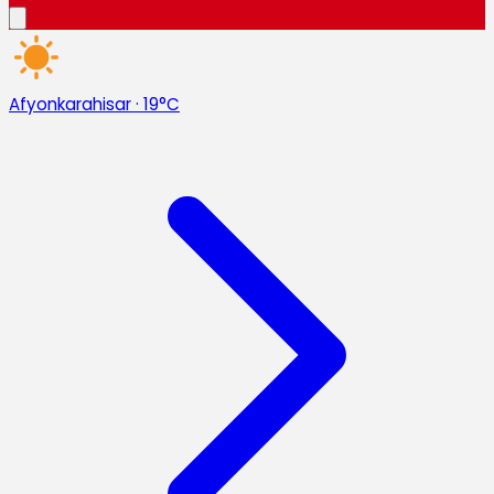
Afyonkarahisar
·
19°C