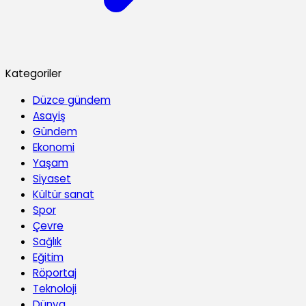
Kategoriler
Düzce gündem
Asayiş
Gündem
Ekonomi
Yaşam
Siyaset
Kültür sanat
Spor
Çevre
Sağlık
Eğitim
Röportaj
Teknoloji
Dünya