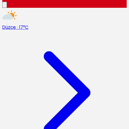
Düzce
·
17°C