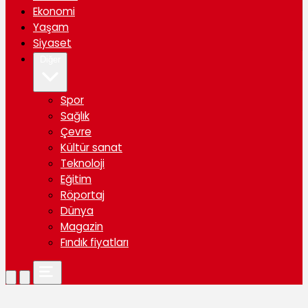
Ekonomi
Yaşam
Siyaset
Diğer
Spor
Sağlık
Çevre
Kültür sanat
Teknoloji
Eğitim
Röportaj
Dünya
Magazin
Fındık fiyatları