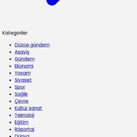
Kategoriler
Düzce gündem
Asayiş
Gündem
Ekonomi
Yaşam
Siyaset
Spor
Sağlık
Çevre
Kültür sanat
Teknoloji
Eğitim
Röportaj
Dünya