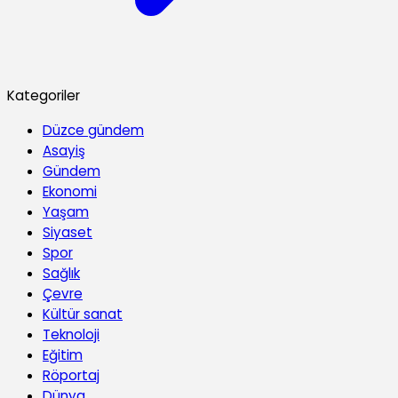
Kategoriler
Düzce gündem
Asayiş
Gündem
Ekonomi
Yaşam
Siyaset
Spor
Sağlık
Çevre
Kültür sanat
Teknoloji
Eğitim
Röportaj
Dünya