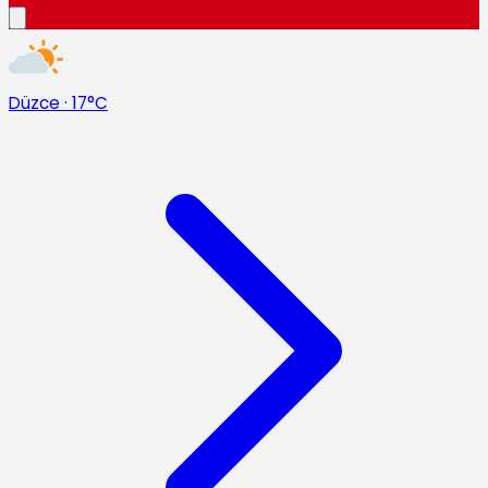
Düzce
·
17°C