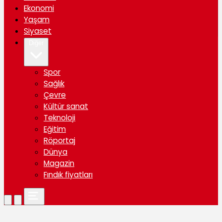
Ekonomi
Yaşam
Siyaset
Diğer
Spor
Sağlık
Çevre
Kültür sanat
Teknoloji
Eğitim
Röportaj
Dünya
Magazin
Fındık fiyatları