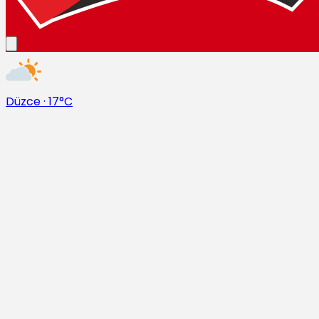
Düzce
·
17°C