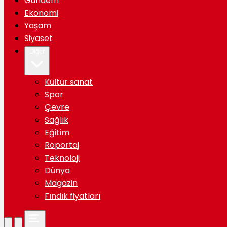
Gündem
Ekonomi
Yaşam
Siyaset
Diğer
Kültür sanat
Spor
Çevre
Sağlık
Eğitim
Röportaj
Teknoloji
Dünya
Magazin
Fındık fiyatları