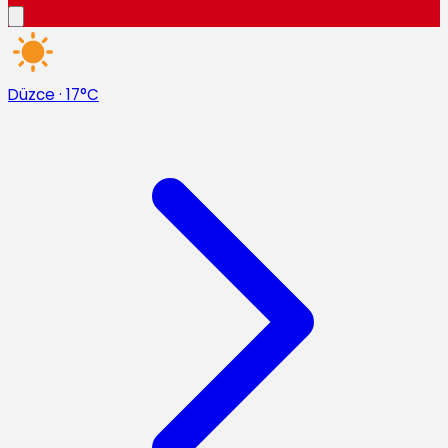
Düzce
·
17°C