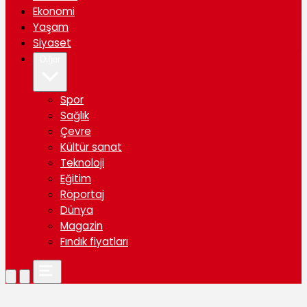
Ekonomi
Yaşam
Siyaset
Diğer
Spor
Sağlık
Çevre
Kültür sanat
Teknoloji
Eğitim
Röportaj
Dünya
Magazin
Fındık fiyatları