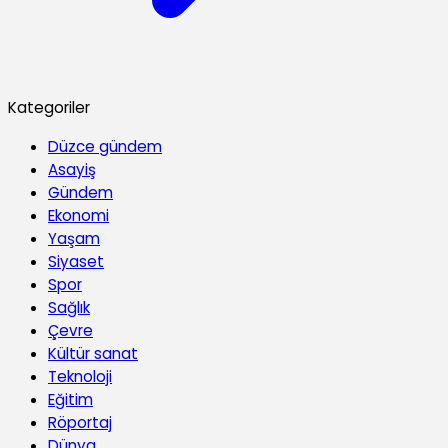
Kategoriler
Düzce gündem
Asayiş
Gündem
Ekonomi
Yaşam
Siyaset
Spor
Sağlık
Çevre
Kültür sanat
Teknoloji
Eğitim
Röportaj
Dünya