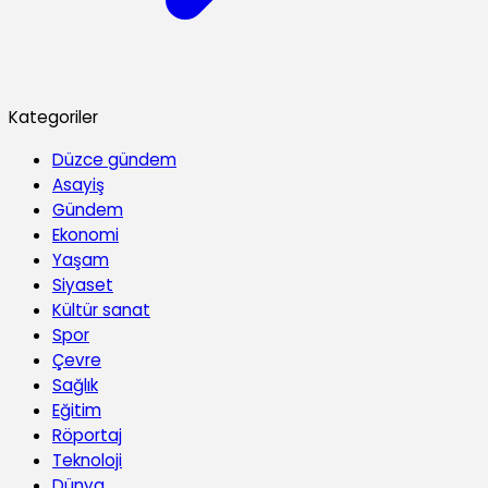
Kategoriler
Düzce gündem
Asayiş
Gündem
Ekonomi
Yaşam
Siyaset
Kültür sanat
Spor
Çevre
Sağlık
Eğitim
Röportaj
Teknoloji
Dünya