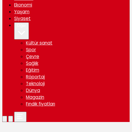
Ekonomi
Yaşam
Siyaset
Diğer
Kültür sanat
Spor
Çevre
Sağlık
Eğitim
Röportaj
Teknoloji
Dünya
Magazin
Fındık fiyatları