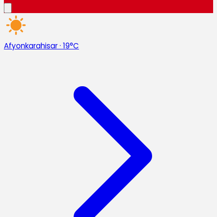
Afyonkarahisar
·
19°C