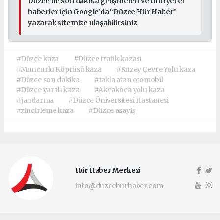
Düzce’de son dakika gelişmeleri ve tüm yerel
haberler için Google’da “Düzce Hür Haber”
yazarak sitemize ulaşabilirsiniz.
#Düzce kaza
#Düzce trafik kazası
#Muncurlu Köprüsü kaza
#Kuzey Çevre Yolu kaza
#Düzce son dakika
#takla atan otomobil
#Düzce yaralı kaza
#Akçakoca yolu kaza
#jandarma
#Düzce Üniversitesi Hastanesi
#zincirleme kaza
#Düzce asayiş
Hür Haber Merkezi
info@duzcehurhaber.com