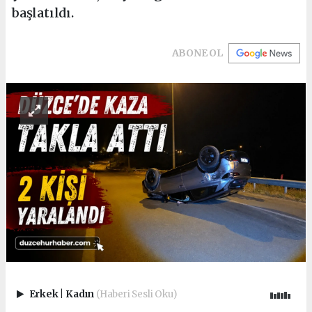
başlatıldı.
ABONE OL
Erkek
|
Kadın
(Haberi Sesli Oku)