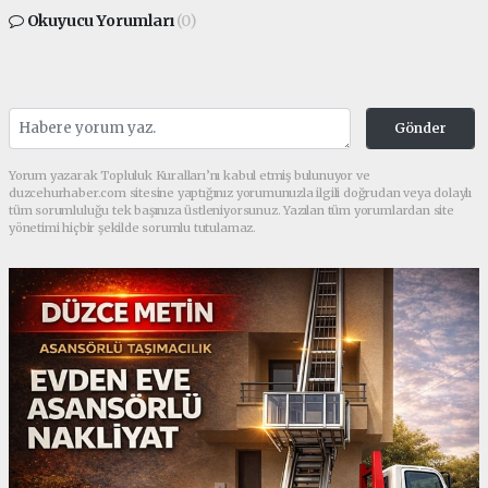
Okuyucu Yorumları
(0)
Gönder
Yorum yazarak Topluluk Kuralları’nı kabul etmiş bulunuyor ve
duzcehurhaber.com sitesine yaptığınız yorumunuzla ilgili doğrudan veya dolaylı
tüm sorumluluğu tek başınıza üstleniyorsunuz. Yazılan tüm yorumlardan site
yönetimi hiçbir şekilde sorumlu tutulamaz.