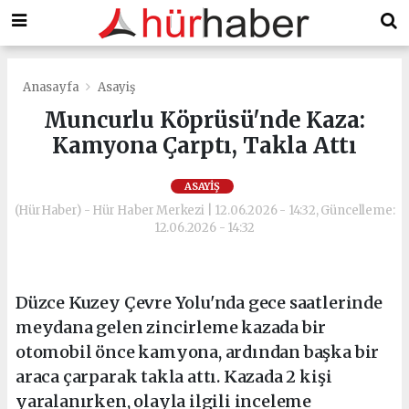
Anasayfa
Asayiş
Muncurlu Köprüsü'nde Kaza:
Kamyona Çarptı, Takla Attı
ASAYIŞ
(HürHaber) - Hür Haber Merkezi | 12.06.2026 - 14:32, Güncelleme:
12.06.2026 - 14:32
Düzce Kuzey Çevre Yolu'nda gece saatlerinde
meydana gelen zincirleme kazada bir
otomobil önce kamyona, ardından başka bir
araca çarparak takla attı. Kazada 2 kişi
yaralanırken, olayla ilgili inceleme