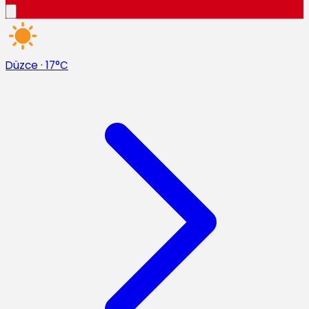
Düzce
·
17°C