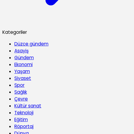
Kategoriler
Düzce gündem
Asayiş
Gündem
Ekonomi
Yaşam
Siyaset
Spor
Sağlık
Çevre
Kültür sanat
Teknoloji
Eğitim
Röportaj
Dünya