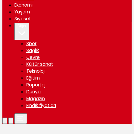
Ekonomi
Yaşam
Siyaset
Diğer
Spor
Sağlık
Çevre
Kültür sanat
Teknoloji
Eğitim
Röportaj
Dünya
Magazin
Fındık fiyatları