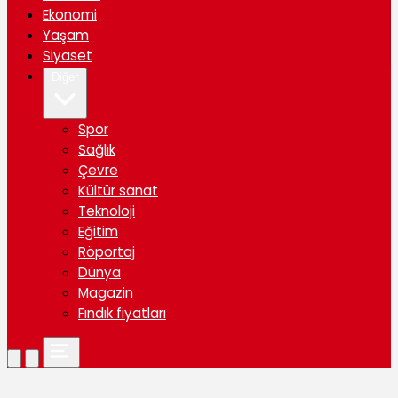
Ekonomi
Yaşam
Siyaset
Diğer
Spor
Sağlık
Çevre
Kültür sanat
Teknoloji
Eğitim
Röportaj
Dünya
Magazin
Fındık fiyatları