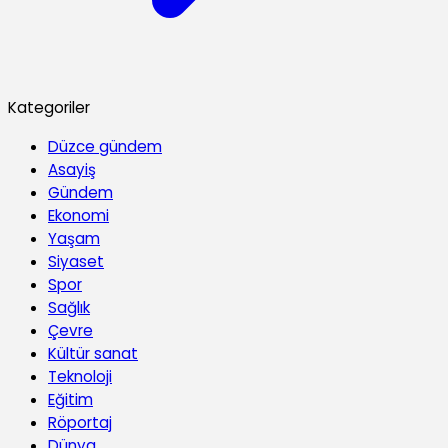
Kategoriler
Düzce gündem
Asayiş
Gündem
Ekonomi
Yaşam
Siyaset
Spor
Sağlık
Çevre
Kültür sanat
Teknoloji
Eğitim
Röportaj
Dünya