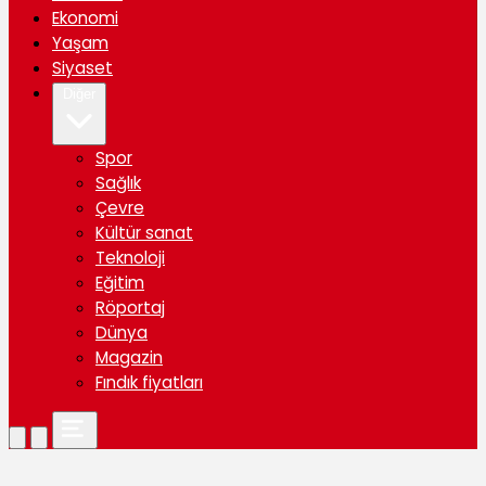
Ekonomi
Yaşam
Siyaset
Diğer
Spor
Sağlık
Çevre
Kültür sanat
Teknoloji
Eğitim
Röportaj
Dünya
Magazin
Fındık fiyatları