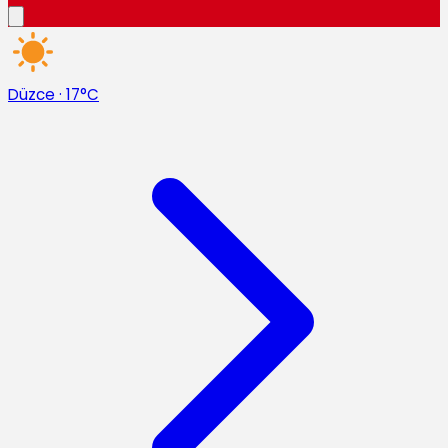
Düzce
·
17°C