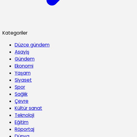
Kategoriler
Düzce gündem
Asayiş
Gündem
Ekonomi
Yaşam
Siyaset
Spor
Sağlık
Çevre
Kültür sanat
Teknoloji
Eğitim
Röportaj
Dünya