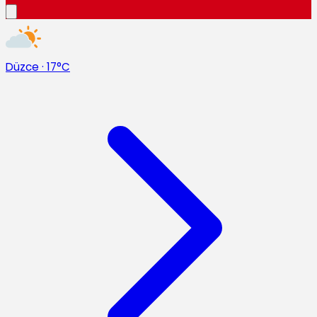
Düzce
·
17°C