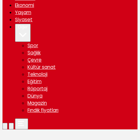
Ekonomi
Yaşam
Siyaset
Diğer
Spor
Sağlık
Çevre
Kültür sanat
Teknoloji
Eğitim
Röportaj
Dünya
Magazin
Fındık fiyatları