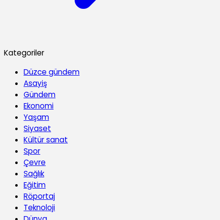
Kategoriler
Düzce gündem
Asayiş
Gündem
Ekonomi
Yaşam
Siyaset
Kültür sanat
Spor
Çevre
Sağlık
Eğitim
Röportaj
Teknoloji
Dünya