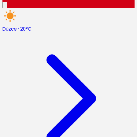
Düzce
·
20°C