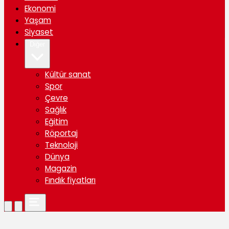
Ekonomi
Yaşam
Siyaset
Diğer
Kültür sanat
Spor
Çevre
Sağlık
Eğitim
Röportaj
Teknoloji
Dünya
Magazin
Fındık fiyatları