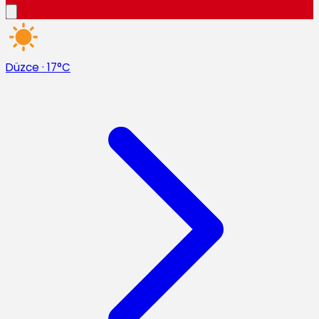
Düzce
·
17°C