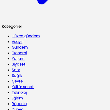
Kategoriler
Düzce gündem
Asayiş
Gündem
Ekonomi
Yaşam
Siyaset
Spor
Sağlık
Çevre
Kültür sanat
Teknoloji
Eğitim
Röportaj
Dünya