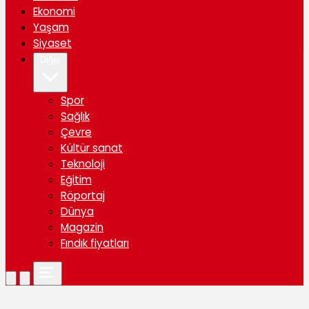
Ekonomi
Yaşam
Siyaset
Diğer
Spor
Sağlık
Çevre
Kültür sanat
Teknoloji
Eğitim
Röportaj
Dünya
Magazin
Fındık fiyatları