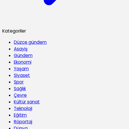
Kategoriler
Düzce gündem
Asayiş
Gündem
Ekonomi
Yaşam
Siyaset
Spor
Sağlık
Çevre
Kültür sanat
Teknoloji
Eğitim
Röportaj
Dünya