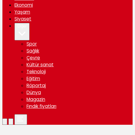
Ekonomi
Yaşam
Siyaset
Diğer
Spor
Sağlık
Çevre
Kültür sanat
Teknoloji
Eğitim
Röportaj
Dünya
Magazin
Fındık fiyatları