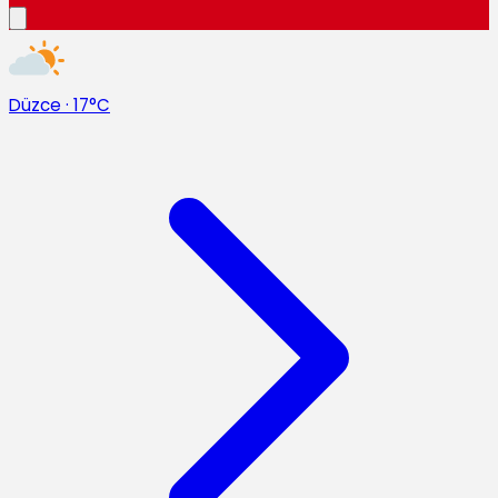
Düzce
·
17°C