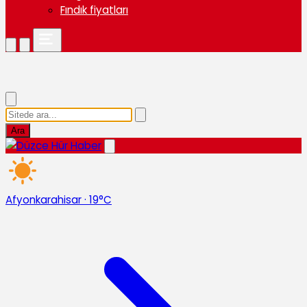
Fındık fiyatları
Ara
Afyonkarahisar
·
19°C