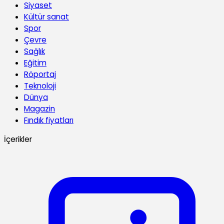
Siyaset
Kültür sanat
Spor
Çevre
Sağlık
Eğitim
Röportaj
Teknoloji
Dünya
Magazin
Fındık fiyatları
İçerikler