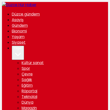
Düzce gündem
Asayiş
Gündem
Ekonomi
Yaşam
Siyaset
Diğer
Kültür sanat
Spor
Çevre
Sağlık
Eğitim
Röportaj
Teknoloji
Dünya
Magazin