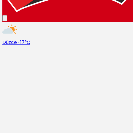
Düzce
·
17°C